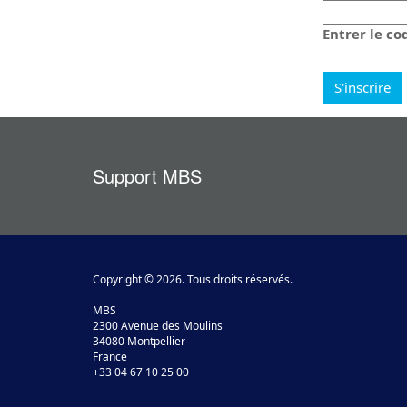
La
nouvelle
Entrer le co
image
est
prête
Support MBS
Copyright © 2026. Tous droits réservés.
MBS
2300 Avenue des Moulins
34080 Montpellier
France
+33 04 67 10 25 00