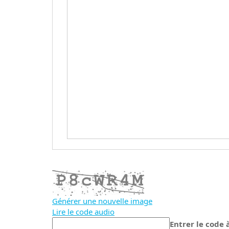
Générer une nouvelle image
Lire le code audio
La
Entrer le code 